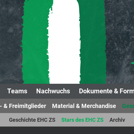
Teams
Nachwuchs
Dokumente & Form
- & Freimitglieder
Material & Merchandise
Gesc
Geschichte EHC ZS
Stars des EHC ZS
Archiv