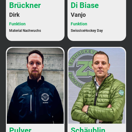
Brückner
Di Biase
Dirk
Vanjo
Funktion
Funktion
Material Nachwuchs
SwissIceHockey Day
Pulver
Schäublin