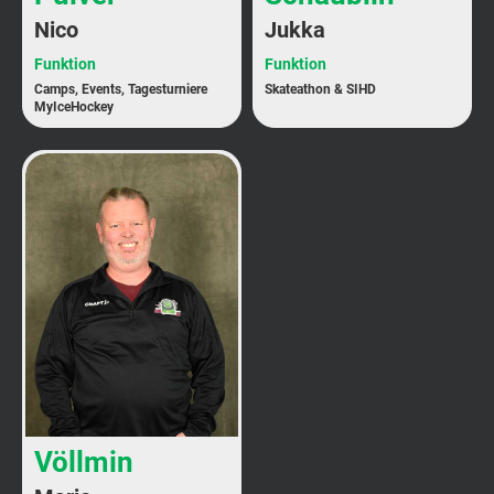
Nico
Jukka
Funktion
Funktion
Camps, Events, Tagesturniere
Skateathon & SIHD
MyIceHockey
Völlmin