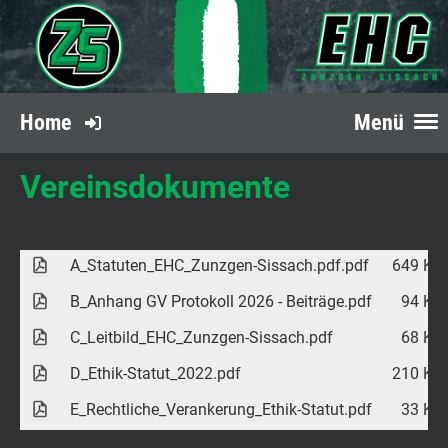
Home
Menü
Vereinsdokumente
A_Statuten_EHC_Zunzgen-Sissach.pdf.pdf
649 KB
B_Anhang GV Protokoll 2026 - Beiträge.pdf
94 KB
C_Leitbild_EHC_Zunzgen-Sissach.pdf
68 KB
D_Ethik-Statut_2022.pdf
210 KB
E_Rechtliche_Verankerung_Ethik-Statut.pdf
33 KB